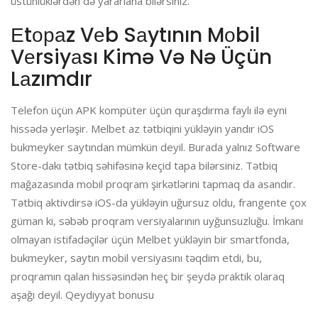
üstünlüklərdən də yаrаrlаnа bilərsiniz.
Еtораz Vеb Sаytının Mоbil
Vеrsiyаsı Kimə Və Nə Üçün
Lаzımdır
Telefon üçün APK kompüter üçün quraşdırma faylı ilə eyni
hissədə yerləşir. Melbet az tətbiqini yükləyin yandır iOS
bukmeyker saytından mümkün deyil. Burada yalnız Software
Store-dakı tətbiq səhifəsinə keçid tapa bilərsiniz. Tətbiq
mağazasında mobil proqram şirkətlərini tapmaq da asandır.
Tətbiq aktivdirsə iOS-da yükləyin uğursuz oldu, frangente çox
güman ki, səbəb proqram versiyalarının uyğunsuzluğu. İmkanı
olmayan istifadəçilər üçün Melbet yükləyin bir smartfonda,
bukmeyker, saytın mobil versiyasını təqdim etdi, bu,
proqramın qalan hissəsindən heç bir şeydə praktik olaraq
aşağı deyil. Qeydiyyat bonusu