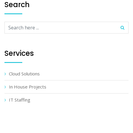
Search
Services
Cloud Solutions
In House Projects
IT Staffing