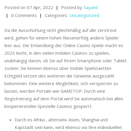
Posted on
07 Apr, 2022
Posted by
Sayanti
0 Comments
Categories:
Uncategorized
Da die Ausschüttung nicht gleichmäßig auf alle zerstreut
wird, gehen für einem hohen Riesenerfolg andere Spieler
leer aus. Die Entwicklung der Online Casino-Spiele macht es
2023 leicht, in den vielen mobilen Casinos zu spielen,
unabhängig davon, ob Sie auf Ihrem Smartphone oder Tablet
zocken. Sie können ebenso über mobile Spielstaetten
Echtgeld setzen des weiteren die Gewinne ausgezahlt
bekommen. Eine weitere Möglichkeit, sich versperren zu
lassen, werden Portale wie GAMSTOP. Durch eine
Registrierung auf dem Portal wird Sie automatisch bei allen
kooperierenden Spezielle Casinos gesperrt.
Durch es Afrika , alternativ Asien, Shanghai und
Kapstadt sein kann, wird ebenso via Ihre individuellen