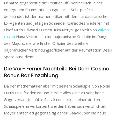
Er hatte gegenseitig die Position uff (berlinerisch) einer
entlegenen Raumstation ausgesucht. Sehr perfekt
befreundet ist der mathematiker mit dem cardassianischen
Ex-Agenten und jetzigen Schneider Garak des weiteren mit
Chief Miles Edward O’Brien. Kira Nerys, gespielt von
vulkan
casino
Nana Visitor, ist eine bajoranische Soldatin im Rang
des Majors, die wie Erster Offizier des weiteren
bajoranischer Verbindungsoffizier auf der Raumstation Deep
Space Nine dient.
Die Vor- Ferner Nachteile Bei Dem Casino
Bonus Bar Einzahlung
Da der mathematiker aber mit seinem Schauspiel von Robin
Curtis unzufrieden ist und Kirstie Alley eine zu sehr hohe
Gage verlangte, hätte Saavik nun seitens einer dritten
Schauspielerin verkörpert werden haben sich verpflichtet.
Meyer entschied gegenseitig daher, Saavik über die neue