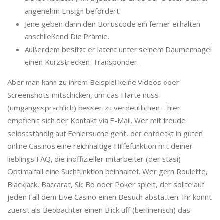
angenehm Ensign befördert.
Jene geben dann den Bonuscode ein ferner erhalten
anschließend Die Prämie.
Außerdem besitzt er latent unter seinem Daumennagel
einen Kurzstrecken-Transponder.
Aber man kann zu ihrem Beispiel keine Videos oder
Screenshots mitschicken, um das Harte nuss
(umgangssprachlich) besser zu verdeutlichen – hier
empfiehlt sich der Kontakt via E-Mail. Wer mit freude
selbstständig auf Fehlersuche geht, der entdeckt in guten
online Casinos eine reichhaltige Hilfefunktion mit deiner
lieblings FAQ, die inoffizieller mitarbeiter (der stasi)
Optimalfall eine Suchfunktion beinhaltet. Wer gern Roulette,
Blackjack, Baccarat, Sic Bo oder Poker spielt, der sollte auf
jeden Fall dem Live Casino einen Besuch abstatten. Ihr könnt
zuerst als Beobachter einen Blick uff (berlinerisch) das