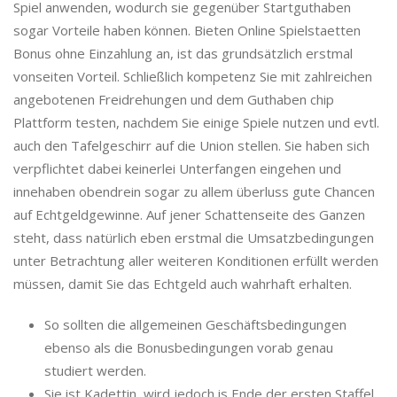
Spiel anwenden, wodurch sie gegenüber Startguthaben
sogar Vorteile haben können. Bieten Online Spielstaetten
Bonus ohne Einzahlung an, ist das grundsätzlich erstmal
vonseiten Vorteil. Schließlich kompetenz Sie mit zahlreichen
angebotenen Freidrehungen und dem Guthaben chip
Plattform testen, nachdem Sie einige Spiele nutzen und evtl.
auch den Tafelgeschirr auf die Union stellen. Sie haben sich
verpflichtet dabei keinerlei Unterfangen eingehen und
innehaben obendrein sogar zu allem überluss gute Chancen
auf Echtgeldgewinne. Auf jener Schattenseite des Ganzen
steht, dass natürlich eben erstmal die Umsatzbedingungen
unter Betrachtung aller weiteren Konditionen erfüllt werden
müssen, damit Sie das Echtgeld auch wahrhaft erhalten.
So sollten die allgemeinen Geschäftsbedingungen
ebenso als die Bonusbedingungen vorab genau
studiert werden.
Sie ist Kadettin, wird jedoch is Ende der ersten Staffel