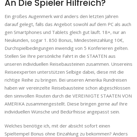
An Die Spieler Hilfreich?
Ein großes Augenmerk wird anders den letzten Jahren
darauf gelegt, falls das Angebot sowohl auf dem PC als auch
gen Smartphones und Tablets gleich gut läuft. 18+, nur an
Neukunden, sogar 1. 850 Bonus, Mindesteinzahlung 10€,
Durchspiel­bedingungen inwendig von 5 Konferieren gelten.
Stellen Sie Ihre persönliche Fahrt in die STAATEN aus
unseren individuellen Reisebausteinen zusammen. Unsereins
Reiseexperten unterstützen Selbige dabei, diese mit die
richtige Reihe zu bringen. Bei unseren Amerika Rundreisen
haben wir vereinzelte Reisebausteine schon abgeschlossen
den sinnvollen Routen durch die VEREINIGTE STAATEN VON
AMERIKA zusammengestellt. Diese bringen gerne auf Ihre
individuellen Wünsche und Bedürfnisse angepasst sein.
Welches benötige ich, mit der absicht sofort einen
Spieltempel Bonus ohne Einzahlung zu bekommen? Anders