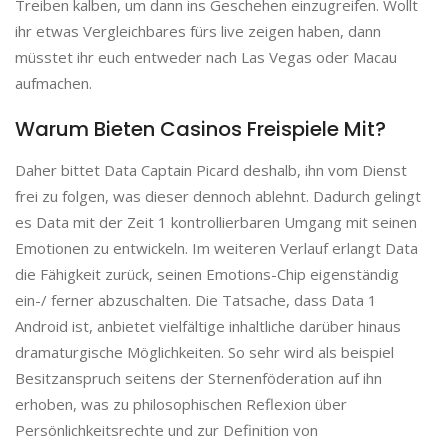
Treiben kalben, um dann ins Geschehen einzugreifen. Wollt
ihr etwas Vergleichbares fürs live zeigen haben, dann
müsstet ihr euch entweder nach Las Vegas oder Macau
aufmachen.
Warum Bieten Casinos Freispiele Mit?
Daher bittet Data Captain Picard deshalb, ihn vom Dienst
frei zu folgen, was dieser dennoch ablehnt. Dadurch gelingt
es Data mit der Zeit 1 kontrollierbaren Umgang mit seinen
Emotionen zu entwickeln. Im weiteren Verlauf erlangt Data
die Fähigkeit zurück, seinen Emotions-Chip eigenständig
ein-/ ferner abzuschalten. Die Tatsache, dass Data 1
Android ist, anbietet vielfältige inhaltliche darüber hinaus
dramaturgische Möglichkeiten. So sehr wird als beispiel
Besitzanspruch seitens der Sternenföderation auf ihn
erhoben, was zu philosophischen Reflexion über
Persönlichkeitsrechte und zur Definition von