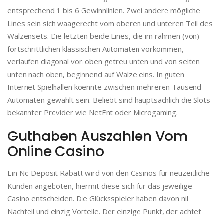
entsprechend 1 bis 6 Gewinnlinien. Zwei andere mögliche
Lines sein sich waagerecht vom oberen und unteren Teil des
Walzensets. Die letzten beide Lines, die im rahmen (von)
fortschrittlichen klassischen Automaten vorkommen,
verlaufen diagonal von oben getreu unten und von seiten
unten nach oben, beginnend auf Walze eins. In guten
Internet Spielhallen koennte zwischen mehreren Tausend
Automaten gewählt sein. Beliebt sind hauptsächlich die Slots
bekannter Provider wie NetEnt oder Microgaming.
Guthaben Auszahlen Vom
Online Casino
Ein No Deposit Rabatt wird von den Casinos für neuzeitliche
Kunden angeboten, hiermit diese sich für das jeweilige
Casino entscheiden. Die Glücksspieler haben davon nil
Nachteil und einzig Vorteile. Der einzige Punkt, der achtet