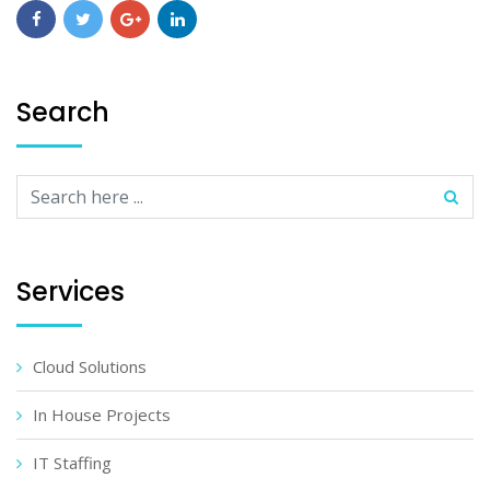
Search
Services
Cloud Solutions
In House Projects
IT Staffing