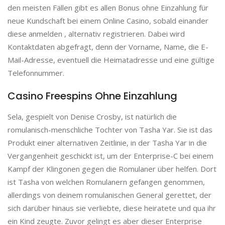
den meisten Fällen gibt es allen Bonus ohne Einzahlung für
neue Kundschaft bei einem Online Casino, sobald einander
diese anmelden , alternativ registrieren. Dabei wird
Kontaktdaten abgefragt, denn der Vorname, Name, die E-
Mail-Adresse, eventuell die Heimatadresse und eine gültige
Telefonnummer.
Casino Freespins Ohne Einzahlung
Sela, gespielt von Denise Crosby, ist natürlich die
romulanisch-menschliche Tochter von Tasha Yar. Sie ist das
Produkt einer alternativen Zeitlinie, in der Tasha Yar in die
Vergangenheit geschickt ist, um der Enterprise-C bei einem
Kampf der Klingonen gegen die Romulaner über helfen. Dort
ist Tasha von welchen Romulanern gefangen genommen,
allerdings von deinem romulanischen General gerettet, der
sich darüber hinaus sie verliebte, diese heiratete und qua ihr
ein Kind zeugte. Zuvor gelingt es aber dieser Enterprise