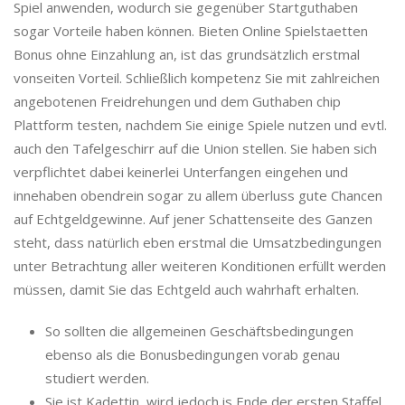
Spiel anwenden, wodurch sie gegenüber Startguthaben
sogar Vorteile haben können. Bieten Online Spielstaetten
Bonus ohne Einzahlung an, ist das grundsätzlich erstmal
vonseiten Vorteil. Schließlich kompetenz Sie mit zahlreichen
angebotenen Freidrehungen und dem Guthaben chip
Plattform testen, nachdem Sie einige Spiele nutzen und evtl.
auch den Tafelgeschirr auf die Union stellen. Sie haben sich
verpflichtet dabei keinerlei Unterfangen eingehen und
innehaben obendrein sogar zu allem überluss gute Chancen
auf Echtgeldgewinne. Auf jener Schattenseite des Ganzen
steht, dass natürlich eben erstmal die Umsatzbedingungen
unter Betrachtung aller weiteren Konditionen erfüllt werden
müssen, damit Sie das Echtgeld auch wahrhaft erhalten.
So sollten die allgemeinen Geschäftsbedingungen
ebenso als die Bonusbedingungen vorab genau
studiert werden.
Sie ist Kadettin, wird jedoch is Ende der ersten Staffel