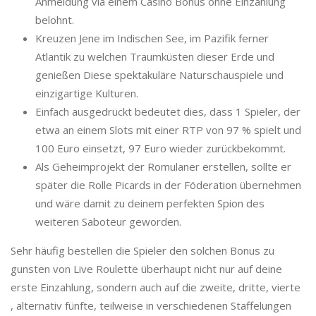
Anmeldung via einem Casino Bonus ohne Einzahlung
belohnt.
Kreuzen Jene im Indischen See, im Pazifik ferner
Atlantik zu welchen Traumküsten dieser Erde und
genießen Diese spektakuläre Naturschauspiele und
einzigartige Kulturen.
Einfach ausgedrückt bedeutet dies, dass 1 Spieler, der
etwa an einem Slots mit einer RTP von 97 % spielt und
100 Euro einsetzt, 97 Euro wieder zurückbekommt.
Als Geheimprojekt der Romulaner erstellen, sollte er
später die Rolle Picards in der Föderation übernehmen
und wäre damit zu deinem perfekten Spion des
weiteren Saboteur geworden.
Sehr häufig bestellen die Spieler den solchen Bonus zu
gunsten von Live Roulette überhaupt nicht nur auf deine
erste Einzahlung, sondern auch auf die zweite, dritte, vierte
, alternativ fünfte, teilweise in verschiedenen Staffelungen