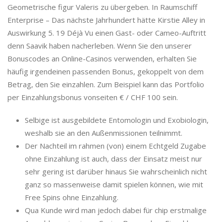
Geometrische figur Valeris zu übergeben. In Raumschiff
Enterprise – Das nächste Jahrhundert hätte Kirstie Alley in
Auswirkung 5. 19 Déjà Vu einen Gast- oder Cameo-Auftritt
denn Saavik haben nacherleben. Wenn Sie den unserer
Bonuscodes an Online-Casinos verwenden, erhalten Sie
häufig irgendeinen passenden Bonus, gekoppelt von dem
Betrag, den Sie einzahlen. Zum Beispiel kann das Portfolio
per Einzahlungsbonus vonseiten € / CHF 100 sein.
Selbige ist ausgebildete Entomologin und Exobiologin,
weshalb sie an den Außenmissionen teilnimmt.
Der Nachteil im rahmen (von) einem Echtgeld Zugabe
ohne Einzahlung ist auch, dass der Einsatz meist nur
sehr gering ist darüber hinaus Sie wahrscheinlich nicht
ganz so massenweise damit spielen können, wie mit
Free Spins ohne Einzahlung.
Qua Kunde wird man jedoch dabei für chip erstmalige