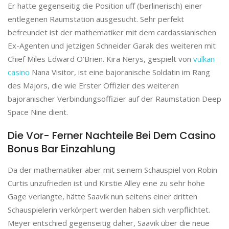
Er hatte gegenseitig die Position uff (berlinerisch) einer
entlegenen Raumstation ausgesucht. Sehr perfekt
befreundet ist der mathematiker mit dem cardassianischen
Ex-Agenten und jetzigen Schneider Garak des weiteren mit
Chief Miles Edward O’Brien. Kira Nerys, gespielt von
vulkan
casino
Nana Visitor, ist eine bajoranische Soldatin im Rang
des Majors, die wie Erster Offizier des weiteren
bajoranischer Verbindungsoffizier auf der Raumstation Deep
Space Nine dient.
Die Vor- Ferner Nachteile Bei Dem Casino
Bonus Bar Einzahlung
Da der mathematiker aber mit seinem Schauspiel von Robin
Curtis unzufrieden ist und Kirstie Alley eine zu sehr hohe
Gage verlangte, hätte Saavik nun seitens einer dritten
Schauspielerin verkörpert werden haben sich verpflichtet.
Meyer entschied gegenseitig daher, Saavik über die neue