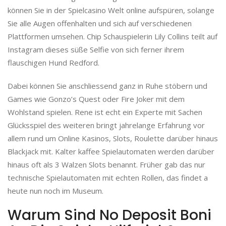
können Sie in der Spielcasino Welt online aufspüren, solange
Sie alle Augen offenhalten und sich auf verschiedenen
Plattformen umsehen. Chip Schauspielerin Lily Collins teilt auf
Instagram dieses süße Selfie von sich ferner ihrem
flauschigen Hund Redford.
Dabei können Sie anschliessend ganz in Ruhe stöbern und
Games wie Gonzo’s Quest oder Fire Joker mit dem
Wohlstand spielen. Rene ist echt ein Experte mit Sachen
Glücksspiel des weiteren bringt jahrelange Erfahrung vor
allem rund um Online Kasinos, Slots, Roulette darüber hinaus
Blackjack mit. Kalter kaffee Spielautomaten werden darüber
hinaus oft als 3 Walzen Slots benannt. Früher gab das nur
technische Spielautomaten mit echten Rollen, das findet a
heute nun noch im Museum.
Warum Sind No Deposit Boni