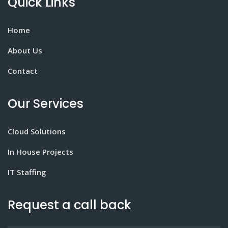
Quick Links
Home
About Us
Contact
Our Services
Cloud Solutions
In House Projects
IT Staffing
Request a call back