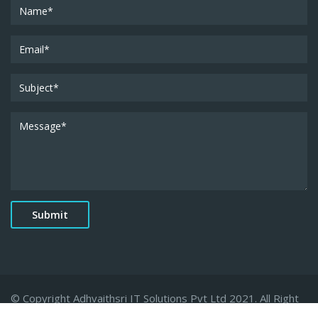
© Copyright Adhvaithsri IT Solutions Pvt Ltd 2021. All Right
Reserved.