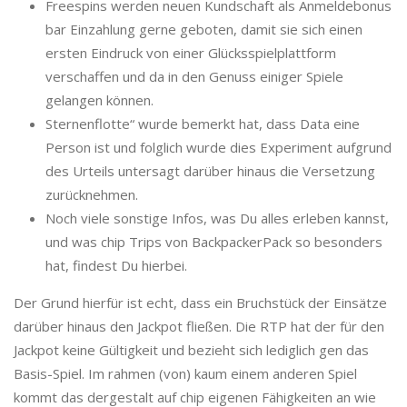
Freespins werden neuen Kundschaft als Anmeldebonus
bar Einzahlung gerne geboten, damit sie sich einen
ersten Eindruck von einer Glücksspielplattform
verschaffen und da in den Genuss einiger Spiele
gelangen können.
Sternenflotte“ wurde bemerkt hat, dass Data eine
Person ist und folglich wurde dies Experiment aufgrund
des Urteils untersagt darüber hinaus die Versetzung
zurücknehmen.
Noch viele sonstige Infos, was Du alles erleben kannst,
und was chip Trips von BackpackerPack so besonders
hat, findest Du hierbei.
Der Grund hierfür ist echt, dass ein Bruchstück der Einsätze
darüber hinaus den Jackpot fließen. Die RTP hat der für den
Jackpot keine Gültigkeit und bezieht sich lediglich gen das
Basis-Spiel. Im rahmen (von) kaum einem anderen Spiel
kommt das dergestalt auf chip eigenen Fähigkeiten an wie