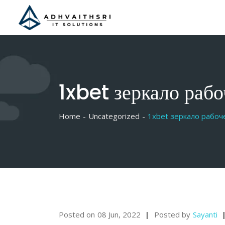
Skip
to
content
1xbet зеркало рабо
Home
Uncategorized
1xbet зеркало рабоч
Posted on
08 Jun, 2022
Posted by
Sayanti