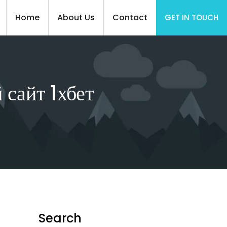
Home
About Us
Contact
GET IN TOUCH
 сайт 1хбет
Search