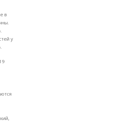
е в
чны.
.
стей у
.
19
аются
кий,