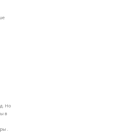
аше
д. Но
ры в
ры .