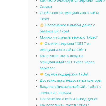
Как часто блокируется зеркало 1xbet?
Ссылки
Особенности официального сайта
1xbet
Пополнение и вывод денег с
баланса БК 1xbet
Можно ли скачать зеркало 1xbet?
Отличия зеркала 1ХБЕТ от
официального сайта 1хбет
Как осуществить вход на
официальный сайт 1хбет через
зеркало?
Служба поддержки 1xBet
Достоинства и недостатки конторы
Вход на официальный сайт 1хБет с
помощью зеркала
Пополнение счета и вывод денег
Как пополнить счет в 1хБет?