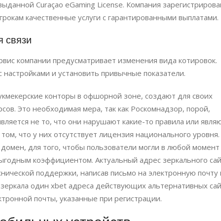
выданной Curaçao eGaming License. Компания зарегистрирова
игрокам качественные услуги с гарантированными выплатами.
я связи
рвис компании предусматривает изменения вида котировок.
 настройками и установить привычные показатели.
букмекерские конторы в офшорной зоне, создают для своих
сов. Это необходимая мера, так как Роскомнадзор, порой,
вляется не то, что они нарушают какие-то правила или явля
том, что у них отсутствует лицензия национального уровня.
 домен, для того, чтобы пользователи могли в любой момент
 выгодным коэффициентом. Актуальный адрес зеркального са
нической поддержки, написав письмо на электронную почту 
ки зеркала один xbet адреса действующих альтернативных са
ктронной почты, указанные при регистрации.