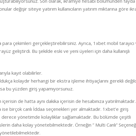
k oluşturabiliyorsunuz. Son olarak, ikramiye hesabı bölümünden fayda 
Konular değişir siteye yatırım kullanıcıların yatırım miktarına göre ik
para çekimleri gerçekleştirebilirsiniz. Ayrıca, 1xbet mobil tarayıcı
rayüz geliştirdi. Bu şekilde eski ve yeni üyeleri için daha kullanışlı
ıyla kayıt olabilirler.
ldukça kolaydır herhangi bir ekstra işleme ihtiyaçlarını gerekli değild
rsa bu yüzden giriş yapamıyorsunuz.
içerisin de hatta aynı dakika içerisin de hesabınıza yatırılmaktadır.
ise birçok canlı İddaa seçenekleri yer almaktadır. 1xbet’e giriş
n derece yönetimde kolaylıklar sağlamaktadır. Bu bölümde çeşitli
islerin daha kolay yönetebilmektedir. Örneğin ” Multi Canlı” Seçeneğ
yönetilebilmektedir.