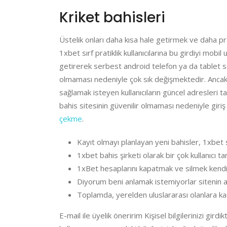
Kriket bahisleri
Üstelik onları daha kısa hale getirmek ve daha p
1xbet sırf pratiklik kullanıcılarına bu girdiyi mob
getirerek serbest android telefon ya da tablet sa
olmaması nedeniyle çok sık değişmektedir. Ancak
sağlamak isteyen kullanıcıların güncel adresleri
bahis sitesinin güvenilir olmaması nedeniyle giriş
çekme
.
Kayıt olmayı planlayan yeni bahisler, 1xbet
1xbet bahis şirketi olarak bir çok kullanıcı 
1xBet hesaplarını kapatmak ve silmek kendi 
Diyorum beni anlamak istemiyorlar sitenin a
Toplamda, yerelden uluslararası olanlara ka
E-mail ile üyelik öneririm Kişisel bilgilerinizi g