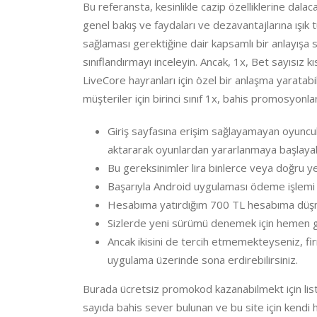
Bu referansta, kesinlikle cazip özelliklerine dal
genel bakış ve faydaları ve dezavantajlarına ışık
sağlaması gerektiğine dair kapsamlı bir anlayışa 
sınıflandırmayı inceleyin. Ancak, 1x, Bet sayısız k
LiveCore hayranları için özel bir anlaşma yarata
müşteriler için birinci sınıf 1x, bahis promosyonlar
Giriş sayfasına erişim sağlayamayan oyuncular,
aktararak oyunlardan yararlanmaya başlayabi
Bu gereksinimler lira binlerce veya doğru yer
Başarıyla Android uygulaması ödeme işlemi i
Hesabıma yatırdığım 700 TL hesabıma düş
Sizlerde yeni sürümü denemek için hemen gi
Ancak ikisini de tercih etmemekteyseniz, firma
uygulama üzerinde sona erdirebilirsiniz.
Burada ücretsiz promokod kazanabilmekt için list
sayıda bahis sever bulunan ve bu site için kendi he