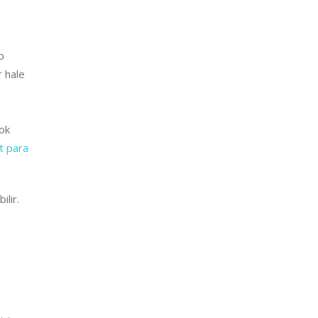
b
r hale
çok
t para
lir.