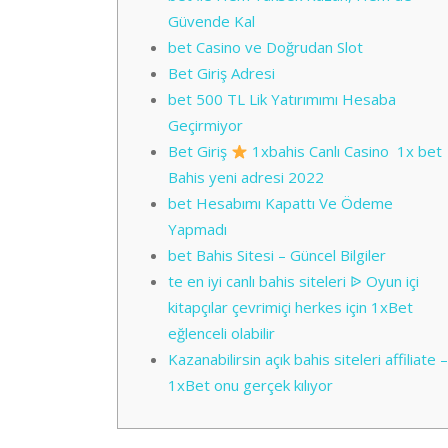
Güvende Kal
bet Casino ve Doğrudan Slot
Bet Giriş Adresi
bet 500 TL Lik Yatırımımı Hesaba
Geçirmiyor
Bet Giriş
1xbahis Canlı Casino
1x bet
Bahis yeni adresi 2022
bet Hesabımı Kapattı Ve Ödeme
Yapmadı
bet Bahis Sitesi – Güncel Bilgiler
te en iyi canlı bahis siteleri ᐉ Oyun içi
kitapçılar çevrimiçi herkes için 1xBet
eğlenceli olabilir
Kazanabilirsin açık bahis siteleri affiliate –
1xBet onu gerçek kılıyor