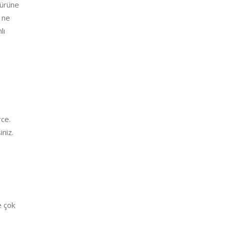
dürüne
n ne
lı
rce.
niz.
e çok