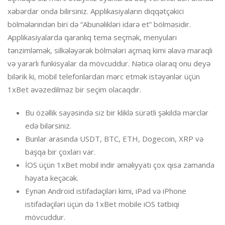
xəbərdar onda bilirsiniz. Applikasiyaların diqqətçəkici
bölmələrindən biri də “Abunəlikləri idarə et” bölməsidir.
Applikasiyalarda qaranlıq tema seçmək, menyuları
tənzimləmək, silkələyərək bölmələri açmaq kimi əlavə maraqlı
və yararlı funkisyalar da mövcuddur. Nəticə olaraq onu deyə
bilərik ki, mobil telefonlardan mərc etmək istəyənlər üçün
1xBet əvəzedilməz bir seçim olacaqdır.
Bu özəllik sayəsində siz bir kliklə sürətli şəkildə mərclər
edə bilərsiniz.
Bunlar arasında USDT, BTC, ETH, Dogecoin, XRP və
başqa bir çoxları var.
İOS üçün 1xBet mobil indir əməliyyatı çox qısa zamanda
həyata keçəcək.
Eynən Android istifadəçiləri kimi, iPad və iPhone
istifadəçiləri üçün də 1xBet mobile iOS tətbiqi
mövcuddur.