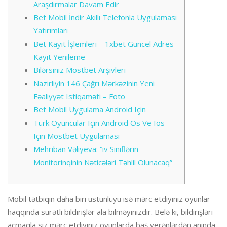
Araşdırmalar Davam Edir
Bet Mobil İndir Akıllı Telefonla Uygulaması
Yatırımları
Bet Kayıt İşlemleri – 1xbet Güncel Adres
Kayıt Yenileme
Bilərsiniz Mostbet Arşivleri
Nazirliyin 146 Çağrı Mərkəzinin Yeni
Fəaliyyət Istiqaməti – Foto
Bet Mobil Uygulama Android Için
Türk Oyuncular Için Android Os Ve Ios
Için Mostbet Uygulaması
Mehriban Vəliyeva: “iv Siniflərin
Monitorinqinin Nəticələri Təhlil Olunacaq”
Mobil tətbiqin daha biri üstünlüyü isə mərc etdiyiniz oyunlar
haqqında sürətli bildirişlər ala bilməyinizdir. Belə ki, bildirişləri
açmaqla siz mərc etdiyiniz oyunlarda baş verənlərdən anında