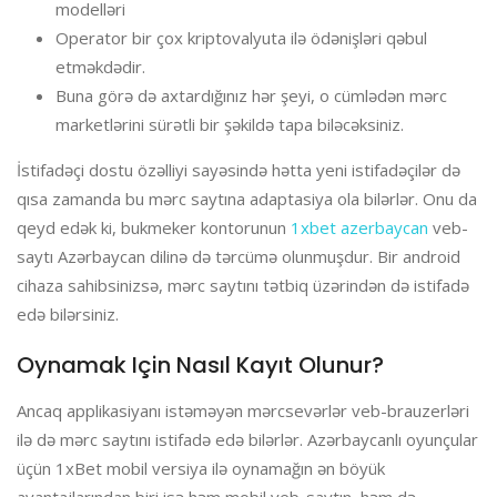
modelləri
Operator bir çox kriptovalyuta ilə ödənişləri qəbul
etməkdədir.
Buna görə də axtardığınız hər şeyi, o cümlədən mərc
marketlərini sürətli bir şəkildə tapa biləcəksiniz.
İstifadəçi dostu özəlliyi sayəsində hətta yeni istifadəçilər də
qısa zamanda bu mərc saytına adaptasiya ola bilərlər. Onu da
qeyd edək ki, bukmeker kontorunun
1xbet azerbaycan
veb-
saytı Azərbaycan dilinə də tərcümə olunmuşdur. Bir android
cihaza sahibsinizsə, mərc saytını tətbiq üzərindən də istifadə
edə bilərsiniz.
Oynamak Için Nasıl Kayıt Olunur?
Ancaq applikasiyanı istəməyən mərcsevərlər veb-brauzerləri
ilə də mərc saytını istifadə edə bilərlər. Azərbaycanlı oyunçular
üçün 1xBet mobil versiya ilə oynamağın ən böyük