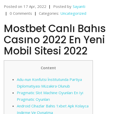
Posted on
17 Apr, 2022
Posted by
Sayanti
0 Comments
Categories:
Uncategorized
Mostbet Canlı Bahıs
Casıno 2022 En Yeni
Mobil Sitesi 2022
Content
Adu-nun Konfutsi İnstitutunda Partiya
Diplomatiyası Müzakirə Olunub
Pragmatic Slot Machine Oyunları En Iyi
Pragmatic Oyunları
Android Cihazlar Bahis 1xbet Apk Kolayca
Indirme Ve Oynatma