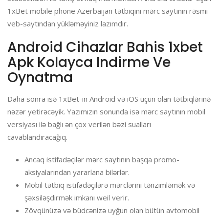
1xBet mobile phone Azerbaijan tətbiqini mərc saytının rəsmi
veb-saytından yükləməyiniz lazımdır.
Android Cihazlar Bahis 1xbet
Apk Kolayca Indirme Ve
Oynatma
Daha sonra isə 1xBet-in Android və iOS üçün olan tətbiqlərinə
nəzər yetirəcəyik. Yazımızın sonunda isə mərc saytının mobil
versiyası ilə bağlı ən çox verilən bəzi sualları
cavablandıracağıq.
Ancaq istifadəçilər mərc saytının başqa promo-
aksiyalarından yararlana bilərlər.
Mobil tətbiq istifadəçilərə mərclərini tənzimləmək və
şəxsiləşdirmək imkanı weil verir.
Zövqünüzə və büdcənizə uyğun olan bütün avtomobil