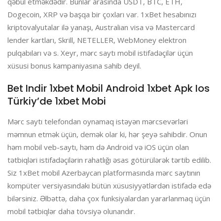
qəbul etməkdədir. Bunlar arasında USDT, BTC, ETH,
Dogecoin, XRP və başqa bir çoxları var. 1xBet hesabınızı
kriptovalyutalar ilə yanaşı, Australian visa və Mastercard
lender kartları, Skrill, NETELLER, WebMoney elektron
pulqabıları və s. Xeyr, mərc saytı mobil istifadəçilər üçün
xüsusi bonus kampaniyasına sahib deyil.
Bet Indir 1xbet Mobil Android 1xbet Apk Ios
Türkiy’de 1xbet Mobi
Mərc saytı telefondan oynamaq istəyən mərcsevərləri
məmnun etmək üçün, demək olar ki, hər şeyə sahibdir. Onun
həm mobil veb-saytı, həm də Android və iOS üçün olan
tətbiqləri istifadəçilərin rahatlığı əsas götürülərək tərtib edilib.
Siz 1xBet mobil Azerbaycan platformasında mərc saytının
kompüter versiyasındakı bütün xüsusiyyətlərdən istifadə edə
bilərsiniz. Əlbəttə, daha çox funksiyalardan yararlanmaq üçün
mobil tətbiqlər daha tövsiyə olunandır.