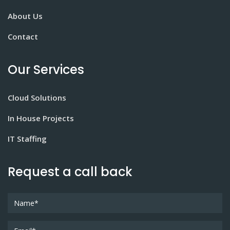
About Us
Contact
Our Services
Cloud Solutions
In House Projects
IT Staffing
Request a call back