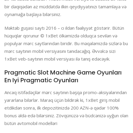
bir dəqiqədən az müddətdə ilkin qeydiyyatınızı tamamlaya və
oynamağa başlaya bilərsiniz.
Məktəb guşəsi saytı 2016 – cı ildən fəaliyyət göstərir. Bütün
hüquqlar qorunur © 1xBet ölkəmizdə olduqca sevilən və
populyar mərc saytlarından biridir. Bu məqaləmizdə sizlərə bu
mərc saytının mobil versiyasını tanıdacağıq. Əvvəlcə sizi
1xBet veb-saytının mobil versiyası ilə tanış edəcəyik.
Pragmatic Slot Machine Game Oyunları
En Iyi Pragmatic Oyunları
Ancaq istifadəçilər mərc saytının başqa promo-aksiyalarından
yararlana bilərlər. Maraq üçün bildirək ki, 1xBet giriş mobil
etdikdən sonra, ilk depozitinizdə 200 AZN-ə qədər 100%
bonus əldə edə bilərsiniz. Zövqünüzə və büdcənizə uyğun olan
bütün avtomobil modelləri