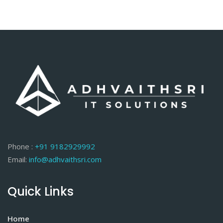
Phone :
+91 9182929992
Email:
info@adhvaithsri.com
Quick Links
Home