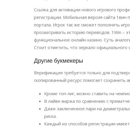
Ссылка для активации нового игрового профи
регистрации. Мобильная версия сайта 1вин 
портала. Игрок так же сможет пополнять игр
просматривать историю переводов. 1Win – э
функциональное онлайн казино. Суть аналогич
Стоит отметить, что зеркало официального с
Другие букмекеры
Верификация требуется только для подтверж
скопированный ресурс помогает сохранить а
Кроме топ-лиг, можно ставить на чемпио
В лайве маржа по сравнению с прематче
Даже заключенное пари на диаметральн
риска.
Каждый из способов регистрации имеет 