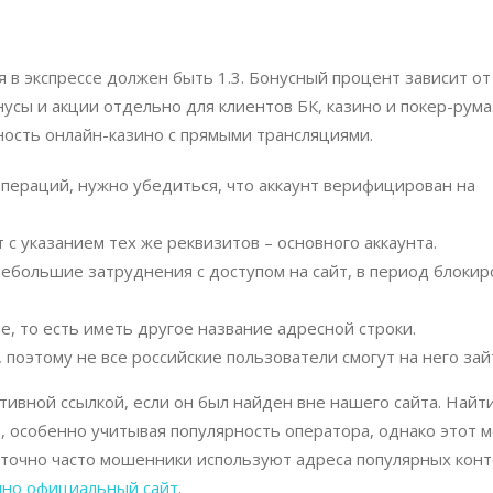
в экспрессе должен быть 1.3. Бонусный процент зависит от
нусы и акции отдельно для клиентов БК, казино и покер-рума
ость онлайн-казино с прямыми трансляциями.
пераций, нужно убедиться, что аккаунт верифицирован на
с указанием тех же реквизитов – основного аккаунта.
ебольшие затруднения с доступом на сайт, в период блокир
, то есть иметь другое название адресной строки.
 поэтому не все российские пользователи смогут на него зай
ивной ссылкой, если он был найден вне нашего сайта. Найти
 особенно учитывая популярность оператора, однако этот 
точно часто мошенники используют адреса популярных кон
ино официальный сайт
.