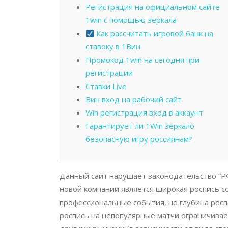
Регистрация на официальном сайте
1win с помощью зеркала
Как рассчитать игровой банк на
ставоку в 1Вин
Промокод 1win на сегодня при
регистрации
Ставки Live
Вин вход на рабочий сайт
Win регистрация вход в аккаунт
Гарантирует ли 1Win зеркало
безопасную игру россиянам?
Данный сайт нарушает законодательство “Р
новой компании является широкая роспись с
профессиональные события, но глубина роспи
роспись на непопулярные матчи ограничивае