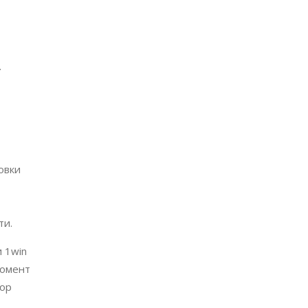
.
овки
ти.
 1win
момент
тор