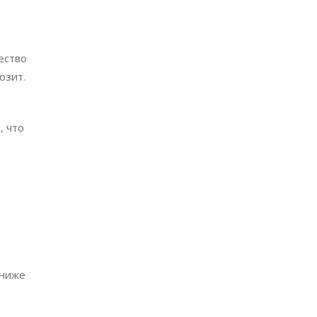
ество
озит.
, что
5
 ниже