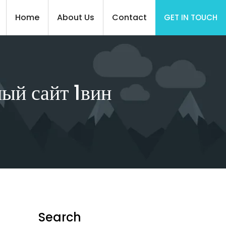
Home
About Us
Contact
GET IN TOUCH
ный сайт 1вин
Search