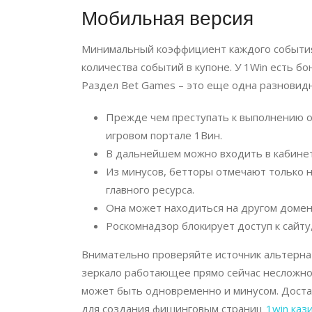
Мобильная версия
Минимальный коэффициент каждого события 
количества событий в купоне. У 1Win есть бо
Раздел Bet Games – это еще одна разновидн
Прежде чем преступать к выполнению о
игровом портале 1Вин.
В дальнейшем можно входить в кабинет 
Из минусов, бетторы отмечают только н
главного ресурса.
Она может находиться на другом домене
Роскомнадзор блокирует доступ к сайту,
Внимательно проверяйте источник альтернат
зеркало работающее прямо сейчас несложно,
может быть одновременно и минусом. Доста
для создания фишинговым страниц
1win каз