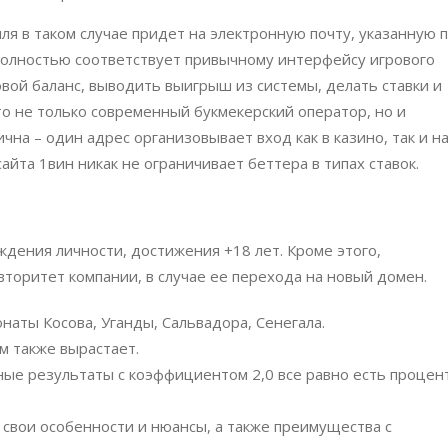
ля в таком случае придет на электронную почту, указанную 
полностью соответствует привычному интерфейсу игрового
овой баланс, выводить выигрыш из системы, делать ставки и
то не только современный букмекерский оператор, но и
на – один адрес организовывает вход как в казино, так и на
айта 1вин никак не ограничивает беттера в типах ставок.
дения личности, достижения +18 лет. Кроме этого,
вторитет компании, в случае ее перехода на новый домен.
наты Косова, Уганды, Сальвадора, Сенегала.
м также вырастает.
ые результаты с коэффициентом 2,0 все равно есть процен
свои особенности и нюансы, а также преимущества с