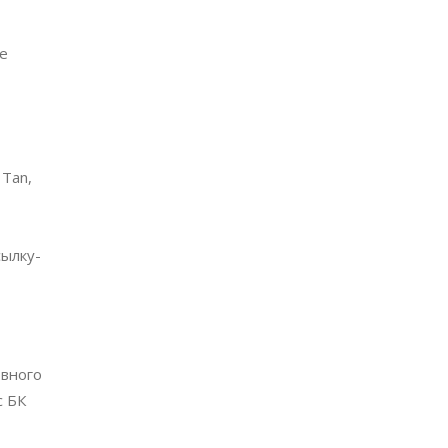
Не
 Tan,
сылку-
овного
с БК