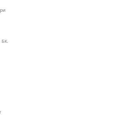
при
 БК.
т