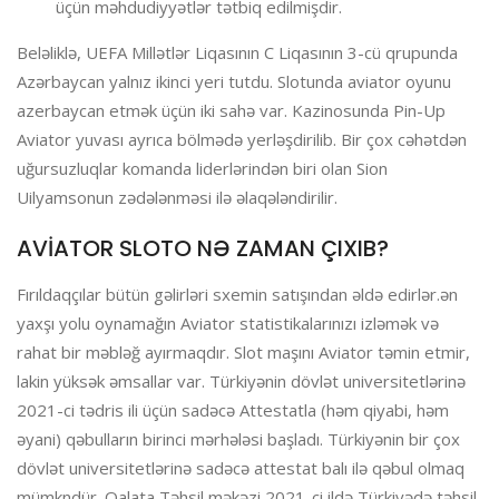
üçün məhdudiyyətlər tətbiq edilmişdir.
Beləliklə, UEFA Millətlər Liqasının C Liqasının 3-cü qrupunda
Azərbaycan yalnız ikinci yeri tutdu. Slotunda aviator oyunu
azerbaycan etmək üçün iki sahə var. Kazinosunda Pin-Up
Aviator yuvası ayrıca bölmədə yerləşdirilib. Bir çox cəhətdən
uğursuzluqlar komanda liderlərindən biri olan Sion
Uilyamsonun zədələnməsi ilə əlaqələndirilir.
AVİATOR SLOTO NƏ ZAMAN ÇIXIB?
Fırıldaqçılar bütün gəlirləri sxemin satışından əldə edirlər.ən
yaxşı yolu oynamağın Aviator statistikalarınızı izləmək və
rahat bir məbləğ ayırmaqdır. Slot maşını Aviator təmin etmir,
lakin yüksək əmsallar var. Türkiyənin dövlət universitetlərinə
2021-ci tədris ili üçün sadəcə Attestatla (həm qiyabi, həm
əyani) qəbulların birinci mərhələsi başladı. Türkiyənin bir çox
dövlət universitetlərinə sadəcə attestat balı ilə qəbul olmaq
mümkndür. Qalata Təhsil məkəzi 2021-ci ildə Türkiyədə təhsil