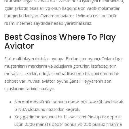
bilərsiniz. Əgər siz hələ də 1Win-in necə işlədiyini bilmirsinizsə,
gəlin şirkətin əsasları və onun haqqında ən vacib məlumatlar
haqqında danışaq. Oynamaq aviator 1Win-də real pul üçün
rəsmi internet saytında hesab yaratmalısınız.
Best Casinos Where To Play
Aviator
Slot multiplayerdir.bilər oynaya Birdən çox oyunçuOnlar digər
müştərilərin mərclərini və uduşlarını görürlər. İstifadəçilərin
mesajlar, – sirlər, uduşlar mübadiləsi edə biləcəyi ümumi bir
söhbət var. Yuvası aviator oyunu Şanslı Təyyarənin son
uçuşlarının tarixini saxlayır.
Normal mövsümün sonuna qədər bizi təəccübləndirəcək
5 NBA ulduzunu nəzərdən keçirək.
Xoş gəldin bonusunun bir hissəsi kimi Pin-Up ilk depozit
üçün 2500 manata qədər bonus və 250 pulsuz fırlanma