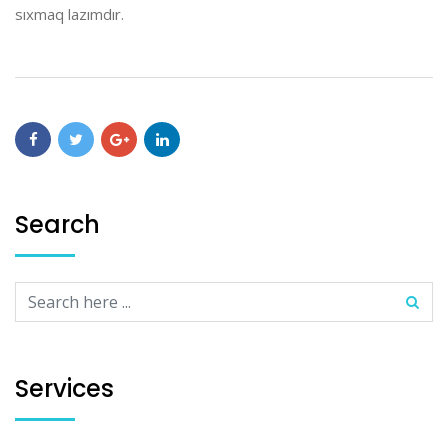
sıxmaq lazımdır.
Search
Services