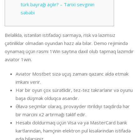
türk bayrağı açılır? – Tarixi sevginin
səbəbi
Beləliklə, istənilən istifadəçi sərmayə, risk və lazımsız
çətinliklər olmadan oyundan həzz ala bilər. Demo rejimində
oynamaq üçün rəsmi 1Win saytına daxil olub tapmaq lazımdır
aviator 1win.
Aviator Mostbet sizə uçuş zamanı qazanc əldə etmək
imkanı verir.
Hər bir oyun çox sürətlidir, tez-tez təkrarlanır və oyunu
başa düşmək olduqca asandır.
Əlavə seçimlər olaraq, provayder itirildiyi təqdirdə hər
bir mərcini x2 artırmağı təklif edir.
Hesabı doldurmaq üçün Visa və ya MasterCard bank
kartlarından, həmçinin elektron pul kisələrindən istifadə
edə bilərsiniz.