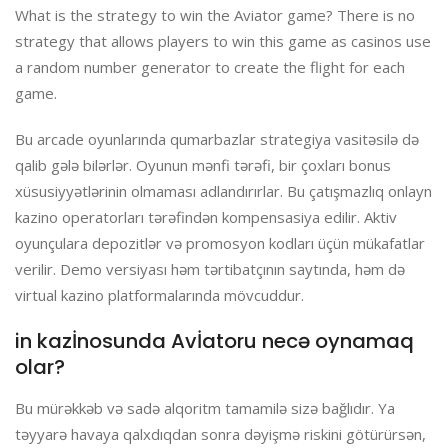
What is the strategy to win the Aviator game? There is no
strategy that allows players to win this game as casinos use
a random number generator to create the flight for each
game.
Bu arcade oyunlarında qumarbazlar strategiya vasitəsilə də
qalib gələ bilərlər. Oyunun mənfi tərəfi, bir çoxları bonus
xüsusiyyətlərinin olmaması adlandırırlar. Bu çatışmazlıq onlayn
kazino operatorları tərəfindən kompensasiya edilir. Aktiv
oyunçulara depozitlər və promosyon kodları üçün mükafatlar
verilir. Demo versiyası həm tərtibatçının saytında, həm də
virtual kazino platformalarında mövcuddur.
in kazİnosunda Avİatoru necə oynamaq
olar?
Bu mürəkkəb və sadə alqoritm tamamilə sizə bağlıdır. Ya
təyyarə havaya qalxdıqdan sonra dəyişmə riskini götürürsən,