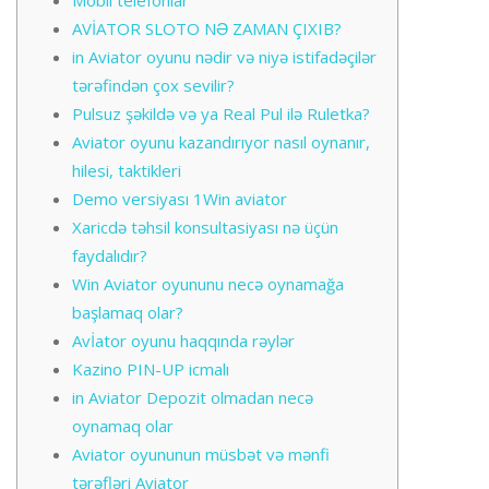
Mobil telefonlar
AVİATOR SLOTO NƏ ZAMAN ÇIXIB?
in Aviator oyunu nədir və niyə istifadəçilər
tərəfindən çox sevilir?
Pulsuz şəkildə və ya Real Pul ilə Ruletka?
Aviator oyunu kazandırıyor nasıl oynanır,
hilesi, taktikleri
Demo versiyası 1Win aviator
Xaricdə təhsil konsultasiyası nə üçün
faydalıdır?
Win Aviator oyununu necə oynamağa
başlamaq olar?
Avİator oyunu haqqında rəylər
Kazino PIN-UP icmalı
in Aviator Depozit olmadan necə
oynamaq olar
Aviator oyununun müsbət və mənfi
tərəfləri Aviator