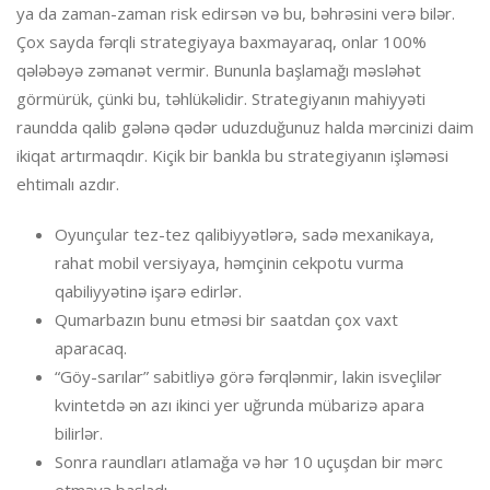
ya da zaman-zaman risk edirsən və bu, bəhrəsini verə bilər.
Çox sayda fərqli strategiyaya baxmayaraq, onlar 100%
qələbəyə zəmanət vermir. Bununla başlamağı məsləhət
görmürük, çünki bu, təhlükəlidir. Strategiyanın mahiyyəti
raundda qalib gələnə qədər uduzduğunuz halda mərcinizi daim
ikiqat artırmaqdır. Kiçik bir bankla bu strategiyanın işləməsi
ehtimalı azdır.
Oyunçular tez-tez qalibiyyətlərə, sadə mexanikaya,
rahat mobil versiyaya, həmçinin cekpotu vurma
qabiliyyətinə işarə edirlər.
Qumarbazın bunu etməsi bir saatdan çox vaxt
aparacaq.
“Göy-sarılar” sabitliyə görə fərqlənmir, lakin isveçlilər
kvintetdə ən azı ikinci yer uğrunda mübarizə apara
bilirlər.
Sonra raundları atlamağa və hər 10 uçuşdan bir mərc