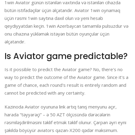
1win Aviator günün istənilən vaxtında və istənilən cihazda
bütün istifadəçilər üçün əlçatandır. Aviator 1win oynamaq
üçün rəsmi 1win saytına daxil olun və yeni hesab
qeydiyyatdan keçin. 1win Azerbaycan tamamilə pulsuzdur və
onu cihazına yükləmək istəyən bütün oyunçular üçün
əlçatandır.
Is Aviator game predictable?
Is it possible to predict the Aviator game? No, there's no
way to predict the outcome of the Aviator game. Since it's a
game of chance, each round's result is entirely random and
cannot be predicted with any certainty.
Kazinoda Aviator oyununa link artıq tanış menyunu açır,
harada “təyyarəçi” – ə 50 AZT ölçüsündə dərəcələrin
rəsmiləşdirilməsini təklif etmək təklif olunur. Çarpan əyri eyni
şəkildə böyüyür aviators qazan-X200 qədər maksimum.