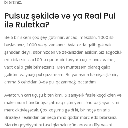
bilərsiniz.
Pulsuz şəkildə və ya Real Pul
ilə Ruletka?
Belə bir sxem çox şey gətirmir, ancaq, məsələn, 1000 ilə
başlasanız, 1000 və qazansanız. Aviatorda qalib gəlmək
şansdan deyil, səbrinizdən və zəkanızdan asılıdır. Siz acgözlük
edə bilərsiniz, x100-ə qədər bir təyyarə uçursunuz və heç
vaxt qalib gələ bilməzsiniz. Mən müntəzəm olaraq qalib
gəlirəm və yaxşı pul qazanıram. Bu yanaşma həmişə işləmir,
amma 5 cəhddən 3-də pul qazanmağı bacardım.
Aviatorun cari uçuşu bitən kimi, 5 saniyəlik fasilə keçdikdən və
maksimum hündürlüyə çatmaq üçün yeni cəhd başlayan kimi
mərc aktivləşəcək. Çox xoşuma gəldi ki, bir neçə onlarla
Braziliya realından bir neçə minə qədər mərc edə bilərsiniz.
Mərcin qeydiyyatını təsdiqləmək üçün aposta düyməsini