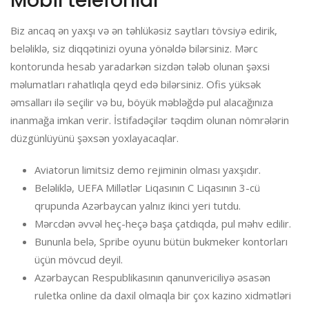
Mobil telefonlar
Biz ancaq ən yaxşı və ən təhlükəsiz saytları tövsiyə edirik,
beləliklə, siz diqqətinizi oyuna yönəldə bilərsiniz. Mərc
kontorunda hesab yaradarkən sizdən tələb olunan şəxsi
məlumatları rahatlıqla qeyd edə bilərsiniz. Ofis yüksək
əmsalları ilə seçilir və bu, böyük məbləğdə pul alacağınıza
inanmağa imkan verir. İstifadəçilər təqdim olunan nömrələrin
düzgünlüyünü şəxsən yoxlayacaqlar.
Aviatorun limitsiz demo rejiminin olması yaxşıdır.
Beləliklə, UEFA Millətlər Liqasının C Liqasının 3-cü
qrupunda Azərbaycan yalnız ikinci yeri tutdu.
Mərcdən əvvəl heç-heçə başa çatdıqda, pul məhv edilir.
Bununla belə, Spribe oyunu bütün bukmeker kontorları
üçün mövcud deyil.
Azərbaycan Respublikasının qanunvericiliyə əsasən
ruletka online da daxil olmaqla bir çox kazino xidmətləri