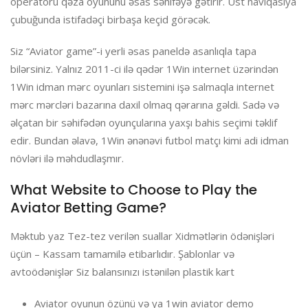
operatoru qəza oyununu əsas səhifəyə gətirir. Üst naviqasiya
çubuğunda istifadəçi birbaşa keçid görəcək.
Siz “Aviator game”-i yerli əsas paneldə asanlıqla tapa
bilərsiniz. Yalnız 2011-ci ilə qədər 1Win internet üzərindən
1Win idman mərc oyunları sistemini işə salmaqla internet
mərc mərcləri bazarına daxil olmaq qərarına gəldi. Sadə və
əlçatan bir səhifədən oyunçularına yaxşı bahis seçimi təklif
edir. Bundan əlavə, 1Win ənənəvi futbol matçı kimi adi idman
növləri ilə məhdudlaşmır.
What Website to Choose to Play the
Aviator Betting Game?
Məktub yaz Tez-tez verilən suallar Xidmətlərin ödənişləri
üçün – Kassam tamamilə etibarlıdır. Şablonlar və
avtoödənişlər Siz balansınızı istənilən plastik kart
Aviator oyunun özünü və ya 1win aviator demo