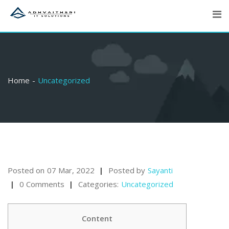
Skip
to
content
Home
Uncategorized
Posted on
07 Mar, 2022
Posted by
Sayanti
0 Comments
Categories:
Uncategorized
Content