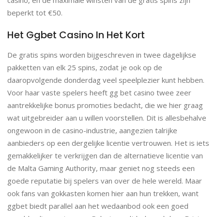
casino, en de maximale winsten van de gratis spins zijn
beperkt tot €50.
Het Ggbet Casino In Het Kort
De gratis spins worden bijgeschreven in twee dagelijkse
pakketten van elk 25 spins, zodat je ook op de
daaropvolgende donderdag veel speelplezier kunt hebben.
Voor haar vaste spelers heeft gg bet casino twee zeer
aantrekkelijke bonus promoties bedacht, die we hier graag
wat uitgebreider aan u willen voorstellen. Dit is allesbehalve
ongewoon in de casino-industrie, aangezien talrijke
aanbieders op een dergelijke licentie vertrouwen. Het is iets
gemakkelijker te verkrijgen dan de alternatieve licentie van
de Malta Gaming Authority, maar geniet nog steeds een
goede reputatie bij spelers van over de hele wereld. Maar
ook fans van gokkasten komen hier aan hun trekken, want
ggbet biedt parallel aan het wedaanbod ook een goed