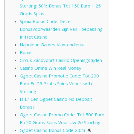
Storting: 50% Bonus Tot 150 Euro + 25
Gratis Spins
Spinia Bonus Code: Deze
Bonusvoorwaarden Zijn Van Toepassing
In Het Casino
Napoleon Games Klantendienst
Bonus
Circus Zandvoort Casino Openingstijden
Casino Online Win Real Money
Ggbet Casino Promotie Code: Tot 200
Euro En 25 Gratis Spins Voor Uw 1e
Storting
Is Er Een Ggbet Casino No Deposit
Bonus?
Ggbet Casino Promo Code: Tot 500 Euro
En 50 Gratis Spins Voor Uw 2e Storting
Ggbet Casino Bonus Code 2023