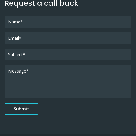
Request a call back