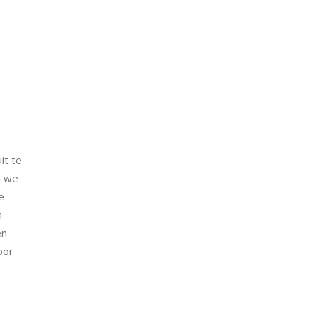
it te
n we
e
h
en
oor