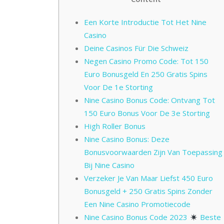
Een Korte Introductie Tot Het Nine
Casino
Deine Casinos Für Die Schweiz
Negen Casino Promo Code: Tot 150
Euro Bonusgeld En 250 Gratis Spins
Voor De 1e Storting
Nine Casino Bonus Code: Ontvang Tot
150 Euro Bonus Voor De 3e Storting
High Roller Bonus
Nine Casino Bonus: Deze
Bonusvoorwaarden Zijn Van Toepassing
Bij Nine Casino
Verzeker Je Van Maar Liefst 450 Euro
Bonusgeld + 250 Gratis Spins Zonder
Een Nine Casino Promotiecode
Nine Casino Bonus Code 2023
Beste