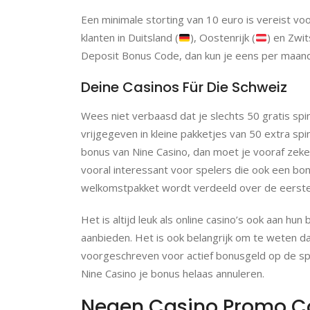
Een minimale storting van 10 euro is vereist vo
klanten in Duitsland (
), Oostenrijk (
) en Zwit
Deposit Bonus Code, dan kun je eens per maand
Deine Casinos Für Die Schweiz
Wees niet verbaasd dat je slechts 50 gratis spi
vrijgegeven in kleine pakketjes van 50 extra spi
bonus van Nine Casino, dan moet je vooraf zek
vooral interessant voor spelers die ook een bo
welkomstpakket wordt verdeeld over de eerste 
Het is altijd leuk als online casino’s ook aan 
aanbieden. Het is ook belangrijk om te weten d
voorgeschreven voor actief bonusgeld op de spe
Nine Casino je bonus helaas annuleren.
Negen Casino Promo Co