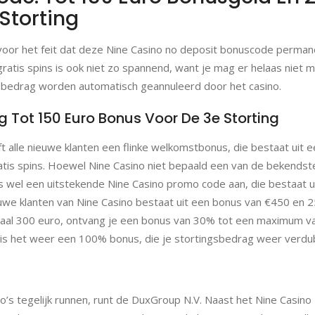
 Storting
oor het feit dat deze Nine Casino no deposit bonuscode perman
gratis spins is ook niet zo spannend, want je mag er helaas niet 
t bedrag worden automatisch geannuleerd door het casino.
 Tot 150 Euro Bonus Voor De 3e Storting
t alle nieuwe klanten een flinke welkomstbonus, die bestaat uit 
is spins. Hoewel Nine Casino niet bepaald een van de bekendst
elers wel een uitstekende Nine Casino promo code aan, die bestaat u
uwe klanten van Nine Casino bestaat uit een bonus van €450 en 
nimaal 300 euro, ontvang je een bonus van 30% tot een maximum v
 is het weer een 100% bonus, die je stortingsbedrag weer verdu
o’s tegelijk runnen, runt de DuxGroup N.V. Naast het Nine Casino