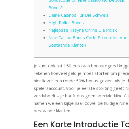
Bonuscode Of Nine Casino No Deposit
Bonus?
Deine Casinos Für Die Schweiz
High Roller Bonus
Najlepsze Kasyna Online Dla Polski
Nine Casino Bonus Code Promoties Voo
Bestaande Klanten
Je kunt ook tot 150 euro aan bonustegoed krijgen
rekenen hoeveel geld je moet storten om preci
hier liever een ronde 50% bonus gezien. Als je 
spelersaccount. Voor je eerste storting geeft 
verdubbelt – je hoeft dus geen speciale Nine C
namen we een kijkje naar zowel de huidige Nin
bestaande klanten.
Een Korte Introductie T