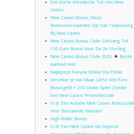
Een Korte Introductie Tot Het Nine
Casino
Nine Casino Bonus: Deze
Bonusvoorwaarden Zijn Van Toepassing
Bij Nine Casino
Nine Casino Bonus Code: Ontvang Tot
150 Euro Bonus Voor De 3e Storting
Nine Casino Bonus Code 2023
Beste
Aanbod Hier
Najlepsze Kasyna Online Dla Polski
Verzeker Je Van Maar Liefst 450 Euro
Bonusgeld + 250 Gratis Spins Zonder
Een Nine Casino Promotiecode
Is Er Een Actuele Nine Casino Bonuscod
Voor Bestaande Klanten?
High Roller Bonus
Is Er Een Nine Casino No Deposit