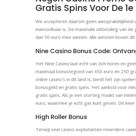
Gratis Spins Voor De 1e
We accepteren daarom geen aansprakelijkheid v
inwisselbaar is. De maximale uitbetaling van de 
dan 50 euro mee winnen. Alle winsten boven di
Nine Casino Bonus Code: Ontvang
Het Nine Casino laat echt van zich horen en geef
maximaal bonustegoed van 450 euro en 250 grat
online casino’s in dit land is, biedt het zijn sp
bonusgeld en gratis spins. Het aanbod voor nie
gratis spins. Als je een storting maakt van mi
euro, waarmee je echt gas kunt geven. Dit keer
High Roller Bonus
Terwijl veel casino-exploitanten meerdere casin