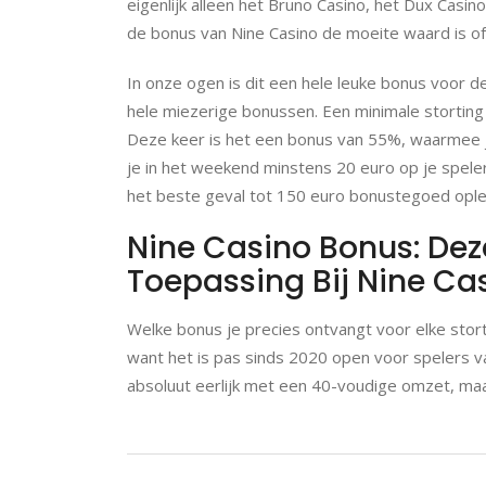
eigenlijk alleen het Bruno Casino, het Dux Casin
de bonus van Nine Casino de moeite waard is of
In onze ogen is dit een hele leuke bonus voor d
hele miezerige bonussen. Een minimale storting
Deze keer is het een bonus van 55%, waarmee je
je in het weekend minstens 20 euro op je spele
het beste geval tot 150 euro bonustegoed ople
Nine Casino Bonus: De
Toepassing Bij Nine Ca
Welke bonus je precies ontvangt voor elke stortin
want het is pas sinds 2020 open voor spelers 
absoluut eerlijk met een 40-voudige omzet, m