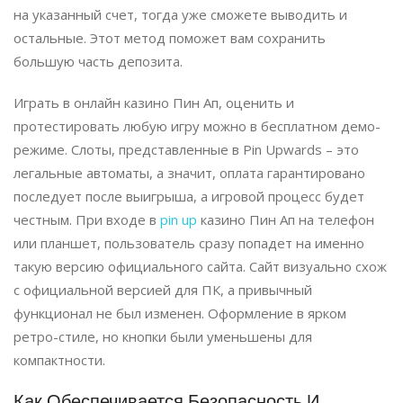
на указанный счет, тогда уже сможете выводить и
остальные. Этот метод поможет вам сохранить
большую часть депозита.
Играть в онлайн казино Пин Ап, оценить и
протестировать любую игру можно в бесплатном демо-
режиме. Слоты, представленные в Pin Upwards – это
легальные автоматы, а значит, оплата гарантировано
последует после выигрыша, а игровой процесс будет
честным. При входе в
pin up
казино Пин Ап на телефон
или планшет, пользователь сразу попадет на именно
такую версию официального сайта. Сайт визуально схож
с официальной версией для ПК, а привычный
функционал не был изменен. Оформление в ярком
ретро-стиле, но кнопки были уменьшены для
компактности.
Как Обеспечивается Безопасность И