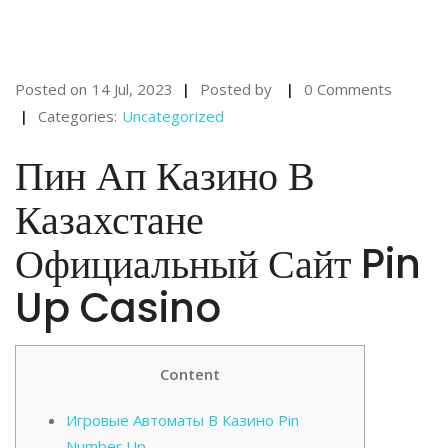
Posted on
14 Jul, 2023
Posted by
0 Comments
Categories:
Uncategorized
Пин Ап Казино В
Казахстане
Официальный Сайт Pin
Up Casino
Content
Игровые Автоматы В Казино Pin
Number Up