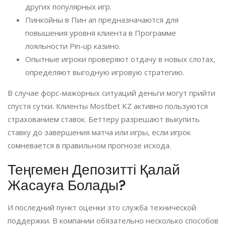
других популярных игр.
Пинкойны в Пин ап предназначаются для
повышения уровня клиента в Программе
лояльности Pin-up казино.
Опытные игроки проверяют отдачу в новых слотах,
определяют выгодную игровую стратегию.
В случае форс-мажорных ситуаций деньги могут прийти
спустя сутки. Клиенты Mostbet KZ активно пользуются
страхованием ставок. Беттеру разрешают выкупить
ставку до завершения матча или игры, если игрок
сомневается в правильном прогнозе исхода.
Теңгемен Депозитті Қалай
Жасауға Болады?
И последний пункт оценки это служба технической
поддержки. В компании обязательно несколько способов