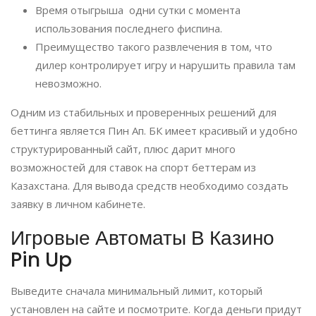
Время отыгрыша одни сутки с момента
использования последнего фиспина.
Преимущество такого развлечения в том, что
дилер контролирует игру и нарушить правила там
невозможно.
Одним из стабильных и проверенных решений для
беттинга является Пин Ап. БК имеет красивый и удобно
структурированный сайт, плюс дарит много
возможностей для ставок на спорт беттерам из
Казахстана. Для вывода средств необходимо создать
заявку в личном кабинете.
Игровые Автоматы В Казино
Pin Up
Выведите сначала минимальный лимит, который
установлен на сайте и посмотрите. Когда деньги придут