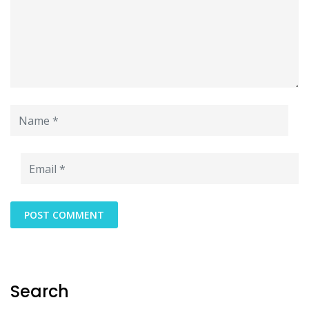
Search