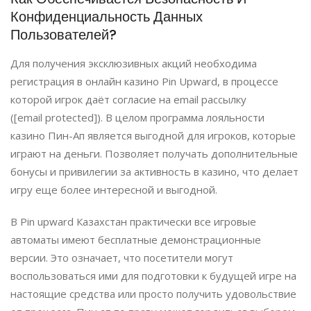
Конфиденциальность Данных
Пользователей?
Для получения эксклюзивных акций необходима
регистрация в онлайн казино Pin Upward, в процессе
которой игрок даёт согласие на email рассылку
([email protected]). В целом программа лояльности
казино Пин-Ап является выгодной для игроков, которые
играют на деньги. Позволяет получать дополнительные
бонусы и привилегии за активность в казино, что делает
игру еще более интересной и выгодной.
В Pin upward Казахстан практически все игровые
автоматы имеют бесплатные демонстрационные
версии. Это означает, что посетители могут
воспользоваться ими для подготовки к будущей игре на
настоящие средства или просто получить удовольствие