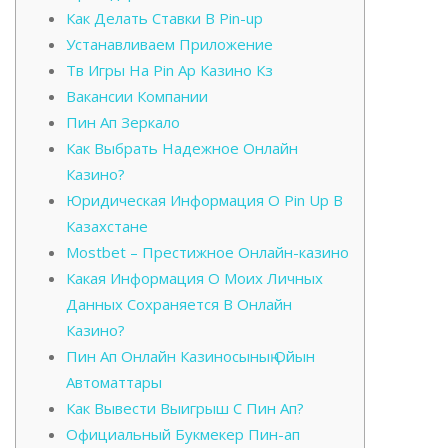
Как Делать Ставки В Pin-up
Устанавливаем Приложение
Тв Игры На Pin Ap Казино Кз
Вакансии Компании
Пин Ап Зеркало
Как Выбрать Надежное Онлайн
Казино?
Юридическая Информация О Pin Up В
Казахстане
Mostbet – Престижное Онлайн-казино
Какая Информация О Моих Личных
Данных Сохраняется В Онлайн
Казино?
Пин Ап Онлайн Казиносының Ойын
Автоматтары
Как Вывести Выигрыш С Пин Ап?
Официальный Букмекер Пин-ап