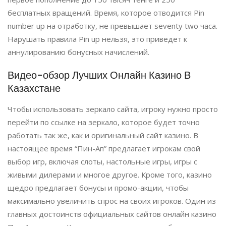
бесплатных вращений. Время, которое отводится Pin
number up на отработку, не превышает seventy two часа.
Нарушать правила Pin up нельзя, это приведет к
аннулированию бонусных начислений.
Видео-обзор Лучших Онлайн Казино В
Казахстане
Чтобы использовать зеркало сайта, игроку нужно просто
перейти по ссылке на зеркало, которое будет точно
работать так же, как и оригинальный сайт казино. В
настоящее время “Пин-Ап” предлагает игрокам свой
выбор игр, включая слоты, настольные игры, игры с
живыми дилерами и многое другое. Кроме того, казино
щедро предлагает бонусы и промо-акции, чтобы
максимально увеличить спрос на своих игроков. Один из
главных достоинств официальных сайтов онлайн казино