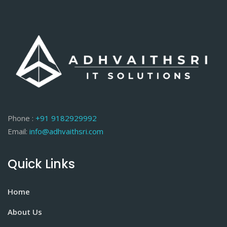
Phone :
+91 9182929992
Email:
info@adhvaithsri.com
Quick Links
Home
About Us